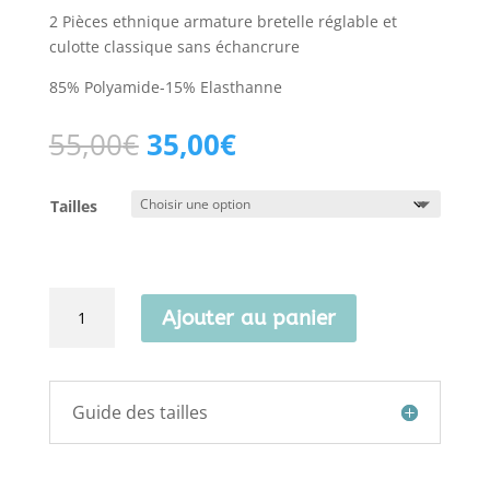
2 Pièces ethnique armature bretelle réglable et
culotte classique sans échancrure
85% Polyamide-15% Elasthanne
Le
Le
55,00
€
35,00
€
prix
prix
initial
actuel
Tailles
était :
est :
55,00€.
35,00€.
quantité
Ajouter au panier
de
Admas-
Balconnet-
15356
Guide des tailles