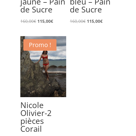
jaune – Pain
bleu – Pain
de Sucre
de Sucre
Le
Le
Le
Le
160,00
€
115,00
€
160,00
€
115,00
€
prix
prix
prix
prix
initial
actuel
initial
actuel
Promo !
était :
est :
était :
est :
160,00€.
115,00€.
160,00€.
115,00€.
Nicole
Olivier-2
pièces
Corail