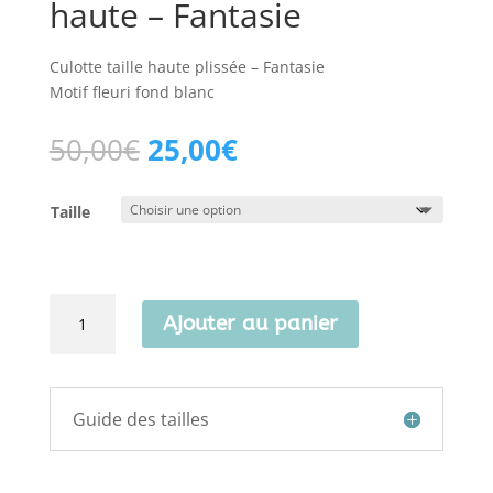
haute – Fantasie
Culotte taille haute plissée – Fantasie
Motif fleuri fond blanc
Le
Le
50,00
€
25,00
€
prix
prix
initial
actuel
Taille
était :
est :
50,00€.
25,00€.
quantité
Ajouter au panier
de
Bas
de
maillot
Guide des tailles
taille
haute
-